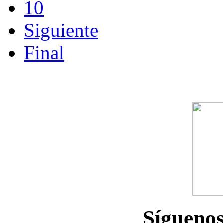
10
Siguiente
Final
Sígueno